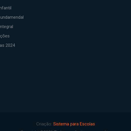
nfantil
fundamendal
ntegral
ações
las 2024
Criação:
Sistema para Escolas